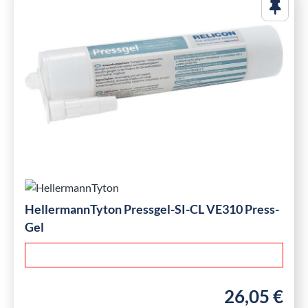
HellermannTyton Pressgel-SI-CL VE310 Press-
Gel
26,05 €
Regulärer Preis