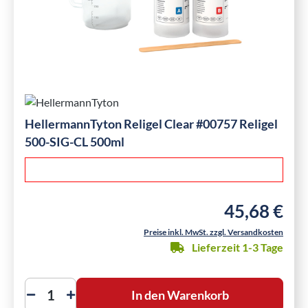
HellermannTyton Religel Clear #00757 Religel
500-SIG-CL 500ml
45,68 €
Regulärer Preis
Preise inkl. MwSt. zzgl. Versandkosten
Lieferzeit 1-3 Tage
In den Warenkorb