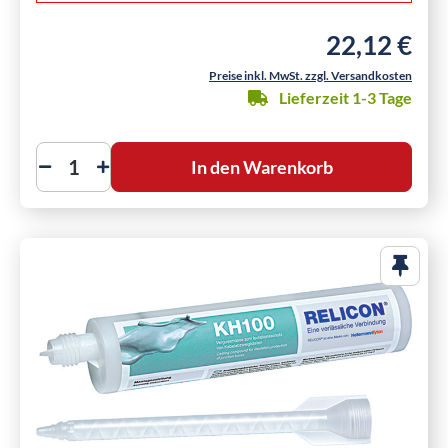
22,12 €
Regulärer Preis
Preise inkl. MwSt. zzgl. Versandkosten
Lieferzeit 1-3 Tage
In den Warenkorb