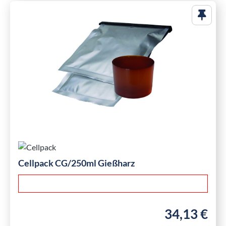
Cellpack CG/250ml Gießharz
34,13 €
Regulärer Preis