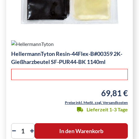
HellermannTyton Resin-44Flex-B#00359 2K-
Gießharzbeutel SF-PUR44-BK 1140ml
69,81 €
Regulärer Preis
Preise inkl. MwSt. zzgl. Versandkosten
Lieferzeit 1-3 Tage
In den Warenkorb