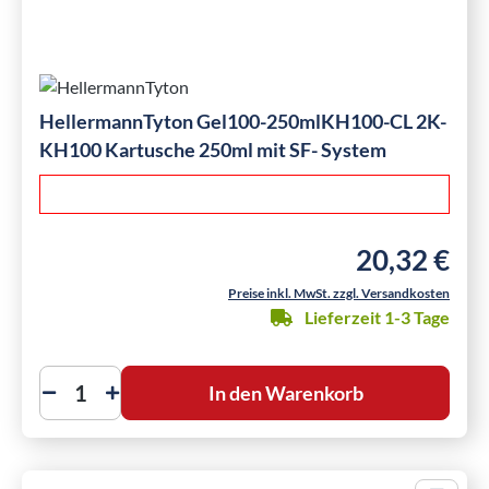
HellermannTyton Gel100-250mlKH100-CL 2K-
KH100 Kartusche 250ml mit SF- System
20,32 €
Regulärer Preis
Preise inkl. MwSt. zzgl. Versandkosten
Lieferzeit 1-3 Tage
In den Warenkorb