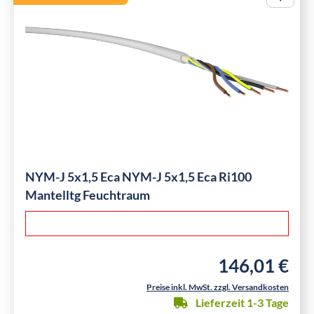
NYM-J 5x1,5 Eca NYM-J 5x1,5 Eca Ri100
Mantelltg Feuchtraum
146,01 €
Regulärer Preis:
Preise inkl. MwSt. zzgl. Versandkosten
Lieferzeit 1-3 Tage