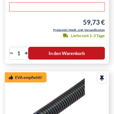
59,73 €
Regulärer Preis
Preise inkl. MwSt. zzgl. Versandkosten
Lieferzeit 1-3 Tage
In den Warenkorb
EVA empfiehlt!