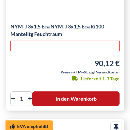
NYM-J 3x1,5 Eca NYM-J 3x1,5 Eca Ri100
Mantelltg Feuchtraum
90,12 €
Regulärer Preis
Preise inkl. MwSt. zzgl. Versandkosten
Lieferzeit 1-3 Tage
In den Warenkorb
EVA empfiehlt!