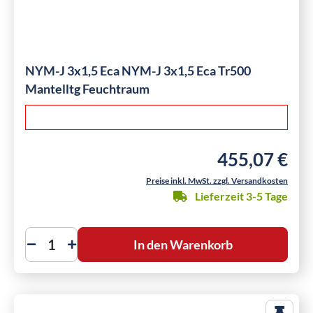
NYM-J 3x1,5 Eca NYM-J 3x1,5 Eca Tr500
Mantelltg Feuchtraum
455,07 €
Regulärer Preis:
Preise inkl. MwSt. zzgl. Versandkosten
Lieferzeit 3-5 Tage
In den Warenkorb