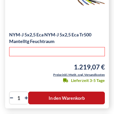
NYM-J 5x2,5 Eca NYM-J 5x2,5 Eca Tr500
Mantelltg Feuchtraum
1.219,07 €
Regulärer Preis:
Preise inkl. MwSt. zzgl. Versandkosten
Lieferzeit 3-5 Tage
In den Warenkorb