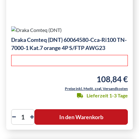
Draka Comteq (DNT) 60064580-Cca-Ri100 TN-
7000-1 Kat.7 orange 4P S/FTP AWG23
108,84 €
Regulärer Preis:
Preise inkl. MwSt. zzgl. Versandkosten
Lieferzeit 1-3 Tage
In den Warenkorb