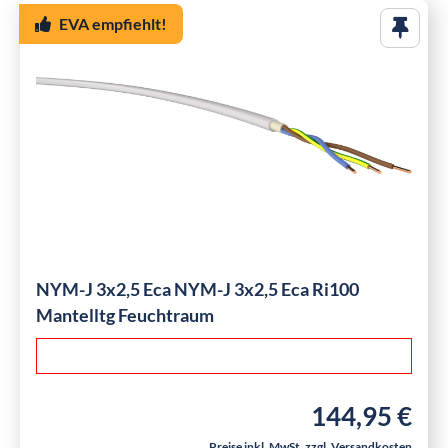
EVA empfiehlt!
NYM-J 3x2,5 Eca NYM-J 3x2,5 Eca Ri100
Mantelltg Feuchtraum
144,95 €
Regulärer Preis:
Preise inkl. MwSt. zzgl. Versandkosten