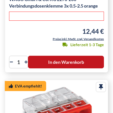
Verbindungsdosenklemme 3x 0.5-2.5 orange
12,44 €
Regulärer Preis
Preise inkl. MwSt. zzgl. Versandkosten
Lieferzeit 1-3 Tage
In den Warenkorb
EVA empfiehlt!