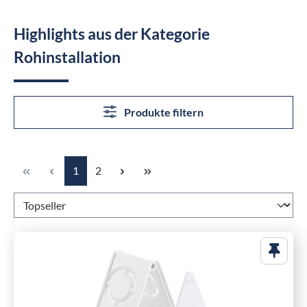
Highlights aus der Kategorie
Rohinstallation
Produkte filtern
Seite
Seite
1
2