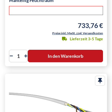
Mantelltg Feuchtraum
733,76 €
Regulärer Preis:
Preise inkl. MwSt. zzgl. Versandkosten
Lieferzeit 3-5 Tage
In den Warenkorb