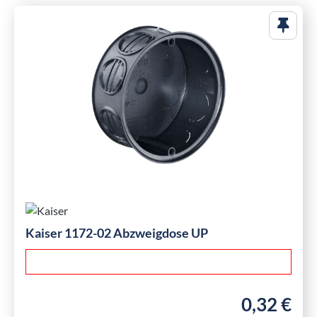
Kaiser 1172-02 Abzweigdose UP
0,32 €
Regulärer Pre