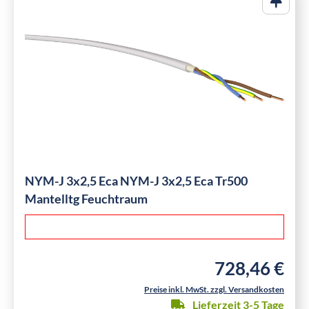
NYM-J 3x2,5 Eca NYM-J 3x2,5 Eca Tr500
Mantelltg Feuchtraum
728,46 €
Regulärer Preis:
Preise inkl. MwSt. zzgl. Versandkosten
Lieferzeit 3-5 Tage