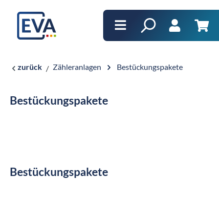
alt springen
Ware
zurück
Zähleranlagen
Bestückungspakete
Bestückungspakete
Bestückungspakete