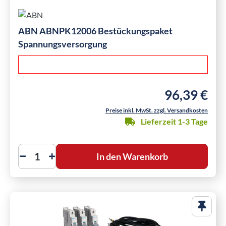
ABN ABNPK12006 Bestückungspaket
Spannungsversorgung
96,39 €
Regulärer Preis
Preise inkl. MwSt. zzgl. Versandkosten
Lieferzeit 1-3 Tage
In den Warenkorb