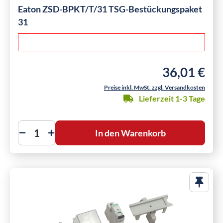
Eaton ZSD-BPKT/T/31 TSG-Bestückungspaket
31
36,01 €
Regulärer Preis
Preise inkl. MwSt. zzgl. Versandkosten
Lieferzeit 1-3 Tage
In den Warenkorb