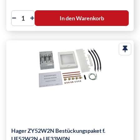
In den Warenkorb
Hager ZY52W2N Bestückungspaket f.
UF52W2N + UF33W0N