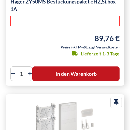
Hager ZY50MS Bestückungspaket eHZ,Si.box
1A
89,76 €
Regulärer Preis
Preise inkl. MwSt. zzgl. Versandkosten
Lieferzeit 1-3 Tage
In den Warenkorb