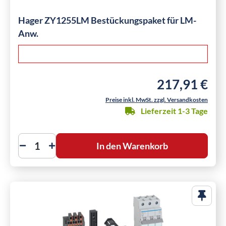
Hager ZY1255LM Bestückungspaket für LM-
Anw.
217,91 €
Regulärer Preis:
Preise inkl. MwSt. zzgl. Versandkosten
Lieferzeit 1-3 Tage
In den Warenkorb