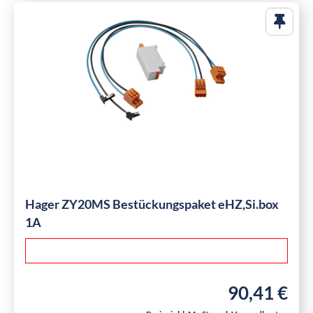
Hager ZY20MS Bestückungspaket eHZ,Si.box
1A
90,41 €
Regulärer Preis