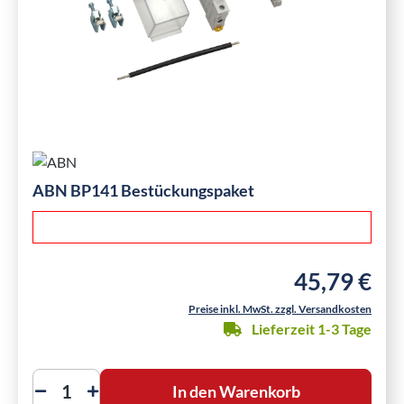
ABN BP141 Bestückungspaket
45,79 €
Regulärer Preis
Preise inkl. MwSt. zzgl. Versandkosten
Lieferzeit 1-3 Tage
In den Warenkorb