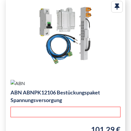
ABN ABNPK12106 Bestückungspaket
Spannungsversorgung
101,29 €
Regulärer Preis: