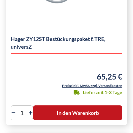
Hager ZY12ST Bestückungspaket f. TRE,
universZ
65,25 €
Regulärer Preis
Preise inkl. MwSt. zzgl. Versandkosten
Lieferzeit 1-3 Tage
In den Warenkorb