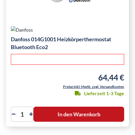
Danfoss 014G1001 Heizkörperthermostat
Bluetooth Eco2
64,44 €
Regulärer Preis
Preise inkl. MwSt. zzgl. Versandkosten
Lieferzeit 1-3 Tage
In den Warenkorb