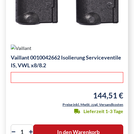
Vaillant 0010042662 Isolierung Serviceventile
IS, VWL x8/8.2
144,51 €
Regulärer Preis:
Preise inkl. MwSt. zzgl. Versandkosten
Lieferzeit 1-3 Tage
In den Warenkorb