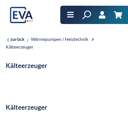
alt springen
Ware
zurück
Wärmepumpen / Heiztechnik
Kälteerzeuger
Kälteerzeuger
Kälteerzeuger