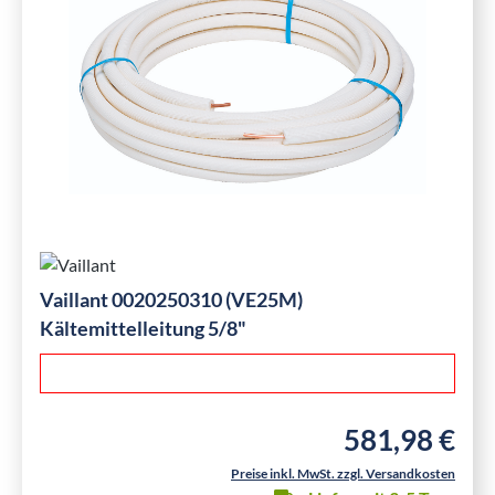
Vaillant 0020250310 (VE25M)
Kältemittelleitung 5/8"
581,98 €
Regulärer Preis:
Preise inkl. MwSt. zzgl. Versandkosten