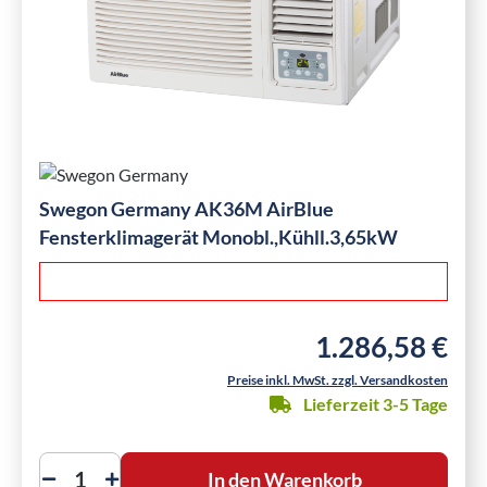
Swegon Germany AK36M AirBlue
Fensterklimagerät Monobl.,Kühll.3,65kW
1.286,58 €
Regulärer Preis:
Preise inkl. MwSt. zzgl. Versandkosten
Lieferzeit 3-5 Tage
In den Warenkorb