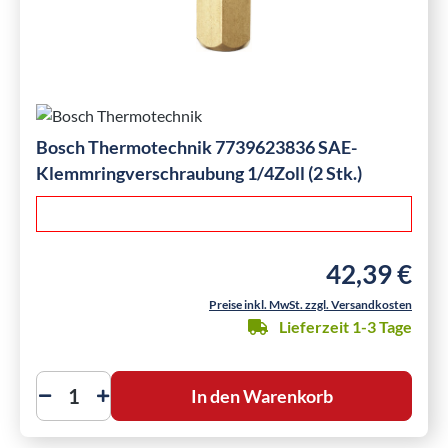
Bosch Thermotechnik 7739623836 SAE-
Klemmringverschraubung 1/4Zoll (2 Stk.)
42,39 €
Regulärer Preis
Preise inkl. MwSt. zzgl. Versandkosten
Lieferzeit 1-3 Tage
In den Warenkorb