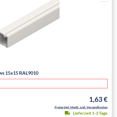
ws 15x15 RAL9010
1,63 €
Regulärer Pre
Preise inkl. MwSt. zzgl. Versandkosten
Lieferzeit 1-3 Tage