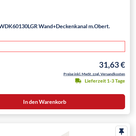
 WDK60130LGR Wand+Deckenkanal m.Obert.
31,63 €
Regulärer Preis
Preise inkl. MwSt. zzgl. Versandkosten
Lieferzeit 1-3 Tage
In den Warenkorb