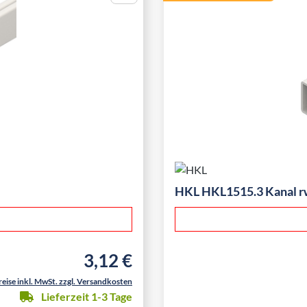
HKL HKL1515.3 Kanal r
3,12 €
Regulärer Preis:
reise inkl. MwSt. zzgl. Versandkosten
Lieferzeit 1-3 Tage