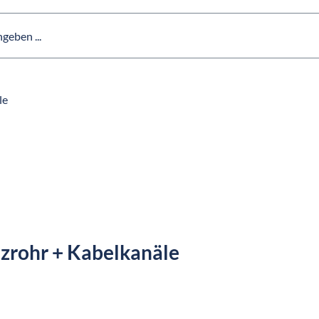
le
tzrohr + Kabelkanäle