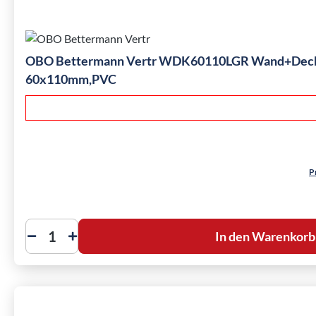
OBO Bettermann Vertr WDK60110LGR Wand+Decke
60x110mm,PVC
P
In den Warenkorb