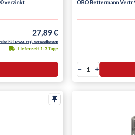
0 verzinkt
OBO Bettermann Vertr 9
27,89 €
Regulärer Preis:
reise inkl. MwSt. zzgl. Versandkosten
Lieferzeit 1-3 Tage