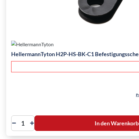
HellermannTyton H2P-HS-BK-C1 Befestigungsschel
P
In den Warenkorb