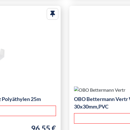
 Polyäthylen 25m
OBO Bettermann Vertr
30x30mm,PVC
96,55 €
Regulärer Preis: