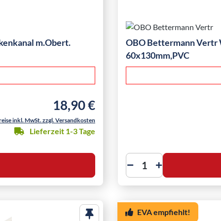
nkanal m.Obert.
OBO Bettermann Vertr
60x130mm,PVC
18,90 €
Regulärer Preis:
reise inkl. MwSt. zzgl. Versandkosten
Lieferzeit 1-3 Tage
EVA empfiehlt!