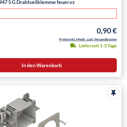
47 5 G Drahtseilklemme feuer.vz
0,90 €
Regulärer Pre
Preise inkl. MwSt. zzgl. Versandkosten
Lieferzeit 1-3 Tage
In den Warenkorb