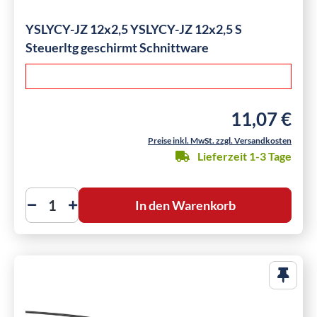
YSLYCY-JZ 12x2,5 YSLYCY-JZ 12x2,5 S
Steuerltg geschirmt Schnittware
11,07 €
Regulärer Preis
Preise inkl. MwSt. zzgl. Versandkosten
Lieferzeit 1-3 Tage
In den Warenkorb