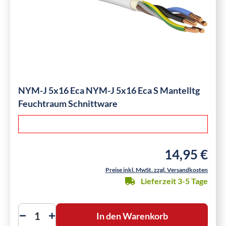
NYM-J 5x16 Eca NYM-J 5x16 Eca S Mantelltg
Feuchtraum Schnittware
14,95 €
Regulärer Preis
Preise inkl. MwSt. zzgl. Versandkosten
Lieferzeit 3-5 Tage
In den Warenkorb