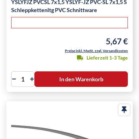
YSLYFJZ PVCSL 7x1,5 YSLYF-JZ PVC-SL 7x1,5 S
Schleppkettenltg PVC Schnittware
5,67 €
Regulärer Pre
Preise inkl. MwSt. zzgl. Versandkosten
Lieferzeit 1-3 Tage
In den Warenkorb