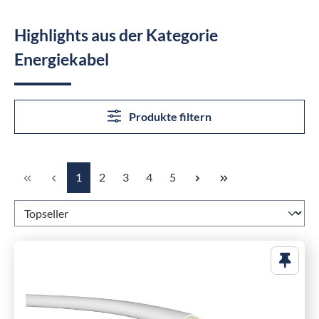
Highlights aus der Kategorie
Energiekabel
Produkte filtern
Seite
Seite
Seite
Seite
Seite
1
2
3
4
5