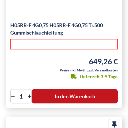
H05RR-F 4G0,75 H05RR-F 4G0,75 Tr.500
Gummischlauchleitung
649,26 €
Regulärer Preis:
Preise inkl. MwSt. zzgl. Versandkosten
Lieferzeit 3-5 Tage
In den Warenkorb