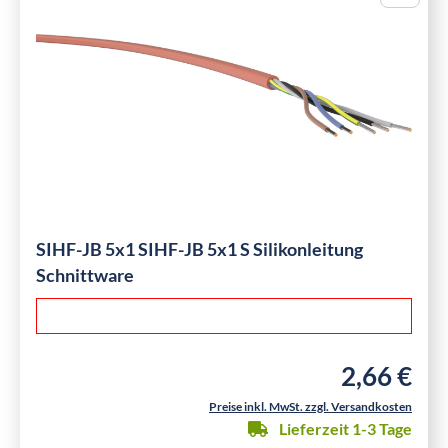
SIHF-JB 5x1 SIHF-JB 5x1 S Silikonleitung
Schnittware
2,66 €
Regulärer Pre
Preise inkl. MwSt. zzgl. Versandkosten
Lieferzeit 1-3 Tage