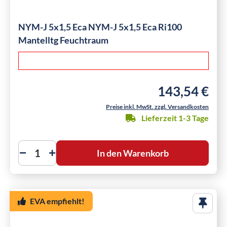
NYM-J 5x1,5 Eca NYM-J 5x1,5 Eca Ri100
Mantelltg Feuchtraum
143,54 €
Regulärer Preis:
Preise inkl. MwSt. zzgl. Versandkosten
Lieferzeit 1-3 Tage
In den Warenkorb
EVA empfiehlt!