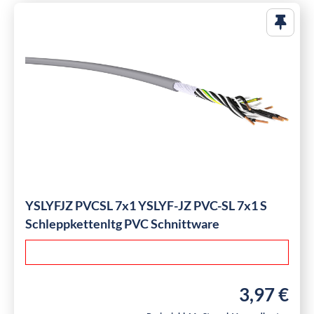
YSLYFJZ PVCSL 7x1 YSLYF-JZ PVC-SL 7x1 S
Schleppkettenltg PVC Schnittware
3,97 €
Regulärer Pre