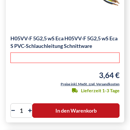
H05VV-F 5G2,5 wS Eca H05VV-F 5G2,5 wS Eca
S PVC-Schlauchleitung Schnittware
3,64 €
Regulärer Pre
Preise inkl. MwSt. zzgl. Versandkosten
Lieferzeit 1-3 Tage
In den Warenkorb