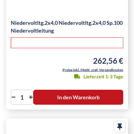
Niedervoltltg.2x4,0 Niedervoltltg.2x4,0 Sp.100
Niedervoltleitung
262,56 €
Regulärer Preis:
Preise inkl. MwSt. zzgl. Versandkosten
Lieferzeit 1-3 Tage
In den Warenkorb