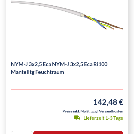
NYM-J 3x2,5 Eca NYM-J 3x2,5 Eca Ri100
Mantelltg Feuchtraum
142,48 €
Regulärer Preis:
Preise inkl. MwSt. zzgl. Versandkosten
Lieferzeit 1-3 Tage