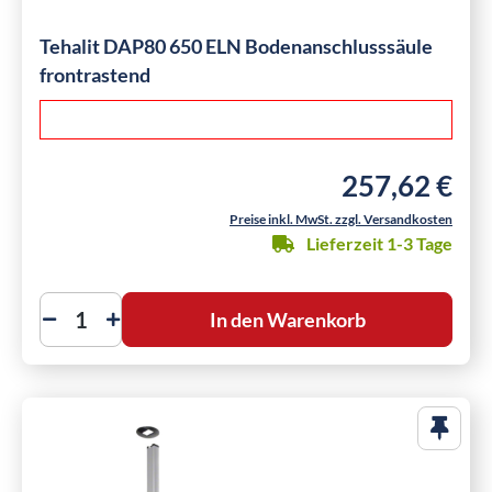
Tehalit DAP80 650 ELN Bodenanschlusssäule
frontrastend
257,62 €
Regulärer Preis:
Preise inkl. MwSt. zzgl. Versandkosten
Lieferzeit 1-3 Tage
In den Warenkorb