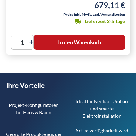
679,11 €
Regulärer Preis:
Preise inkl. MwSt. zzgl. Versandkosten
Lieferzeit 3-5 Tage
In den Warenkorb
Ihre Vorteile
Ideal für Neubau, Umbau 
Projekt-Konfiguratoren 
und smarte 
für Haus & Raum 
Elektroinstallation
Artikelverfügbarkeit wird 
Geprüfte Produkte aus der 