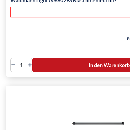
Waldmann Light 00680293 Maschinenleuchte
P
In den Warenkorb