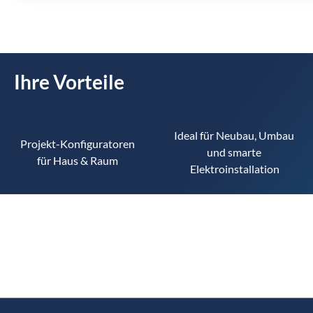
Ihre Vorteile
Ideal für Neubau, Umbau 
Projekt-Konfiguratoren 
und smarte 
für Haus & Raum 
Elektroinstallation