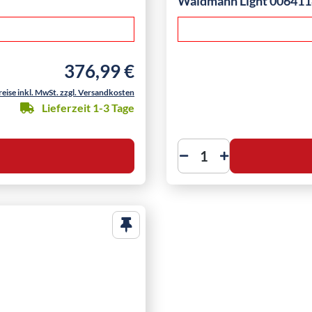
Waldmann Light 006411
376,99 €
Regulärer Preis:
reise inkl. MwSt. zzgl. Versandkosten
Lieferzeit 1-3 Tage