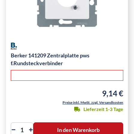
Berker 141209 Zentralplatte pws
f.Rundsteckverbinder
9,14 €
Regulärer Pre
Preise inkl. MwSt. zzgl. Versandkosten
Lieferzeit 1-3 Tage
In den Warenkorb