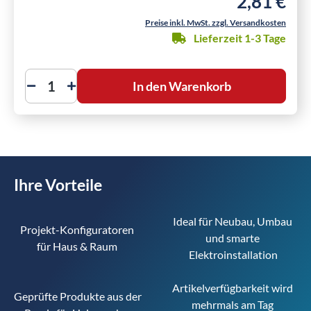
2,81 €
Regulärer Pre
Preise inkl. MwSt. zzgl. Versandkosten
Lieferzeit 1-3 Tage
In den Warenkorb
Ihre Vorteile
Ideal für Neubau, Umbau 
Projekt-Konfiguratoren 
und smarte 
für Haus & Raum 
Elektroinstallation
Artikelverfügbarkeit wird 
Geprüfte Produkte aus der 
mehrmals am Tag 