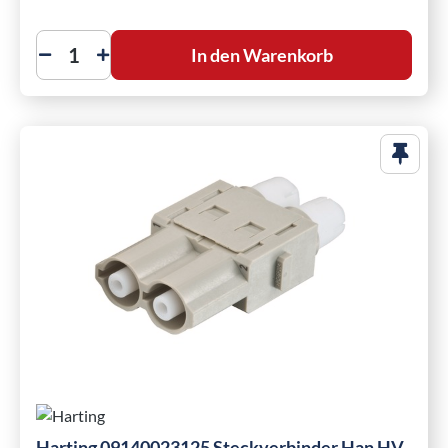
In den Warenkorb
Harting 09140023125 Steckverbinder Han HV