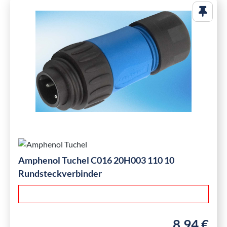
Amphenol Tuchel C016 20H003 110 10
Rundsteckverbinder
8,94 €
Regulärer Pre