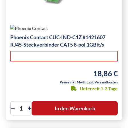
Phoenix Contact CUC-IND-C1Z #1421607
RJ45-Steckverbinder CAT5 8-pol,1GBit/s
18,86 €
Regulärer Preis
Preise inkl. MwSt. zzgl. Versandkosten
Lieferzeit 1-3 Tage
In den Warenkorb