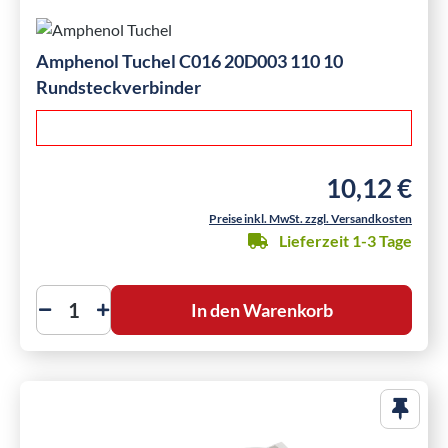
Amphenol Tuchel C016 20D003 110 10
Rundsteckverbinder
10,12 €
Regulärer Preis
Preise inkl. MwSt. zzgl. Versandkosten
Lieferzeit 1-3 Tage
In den Warenkorb