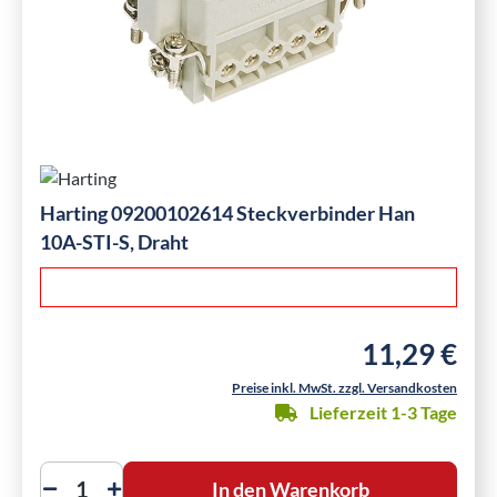
Harting 09200102614 Steckverbinder Han
10A-STI-S, Draht
11,29 €
Regulärer Preis
Preise inkl. MwSt. zzgl. Versandkosten
Lieferzeit 1-3 Tage
In den Warenkorb