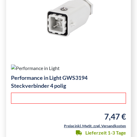
Performance in Light GWS3194
Steckverbinder 4 polig
7,47 €
Regulärer Pre
Preise inkl. MwSt. zzgl. Versandkosten
Lieferzeit 1-3 Tage