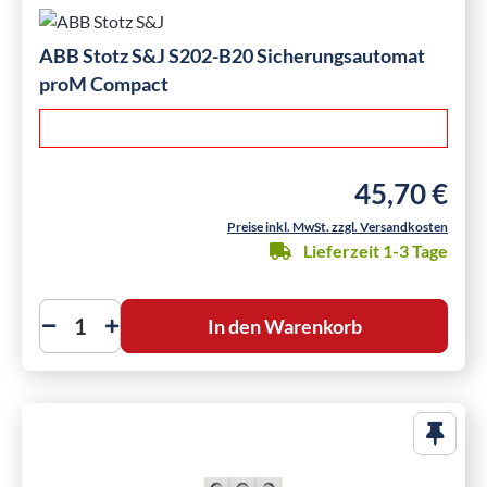
ABB Stotz S&J S202-B20 Sicherungsautomat
proM Compact
45,70 €
Regulärer Preis
Preise inkl. MwSt. zzgl. Versandkosten
Lieferzeit 1-3 Tage
In den Warenkorb