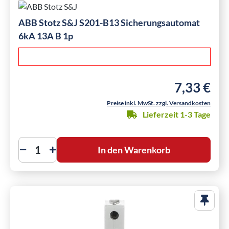
ABB Stotz S&J S201-B13 Sicherungsautomat
6kA 13A B 1p
7,33 €
Regulärer Pre
Preise inkl. MwSt. zzgl. Versandkosten
Lieferzeit 1-3 Tage
In den Warenkorb