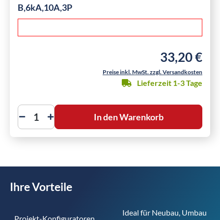
B,6kA,10A,3P
33,20 €
Regulärer Preis
Preise inkl. MwSt. zzgl. Versandkosten
Lieferzeit 1-3 Tage
In den Warenkorb
Ihre Vorteile
Ideal für Neubau, Umbau 
Projekt-Konfiguratoren 