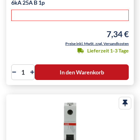
6kA 25A B 1p
7,34 €
Regulärer Pre
Preise inkl. MwSt. zzgl. Versandkosten
Lieferzeit 1-3 Tage
In den Warenkorb