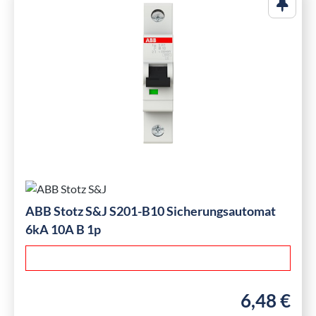
ABB Stotz S&J S201-B10 Sicherungsautomat
6kA 10A B 1p
6,48 €
Regulärer Pre