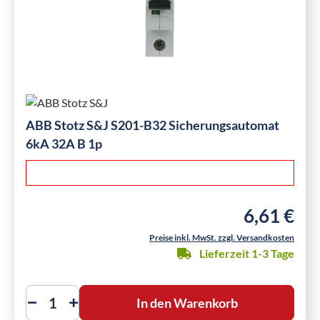
ABB Stotz S&J S201-B32 Sicherungsautomat
6kA 32A B 1p
6,61 €
Regulärer Pre
Preise inkl. MwSt. zzgl. Versandkosten
Lieferzeit 1-3 Tage
In den Warenkorb