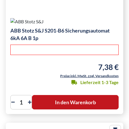
ABB Stotz S&J S201-B6 Sicherungsautomat
6kA 6A B 1p
7,38 €
Regulärer Pre
Preise inkl. MwSt. zzgl. Versandkosten
Lieferzeit 1-3 Tage
In den Warenkorb