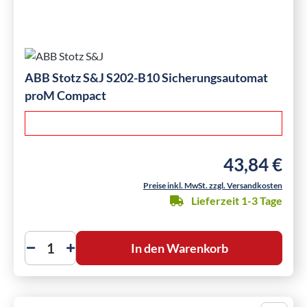
ABB Stotz S&J S202-B10 Sicherungsautomat
proM Compact
43,84 €
Regulärer Preis
Preise inkl. MwSt. zzgl. Versandkosten
Lieferzeit 1-3 Tage
In den Warenkorb