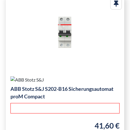
ABB Stotz S&J S202-B16 Sicherungsautomat
proM Compact
41,60 €
Regulärer Preis